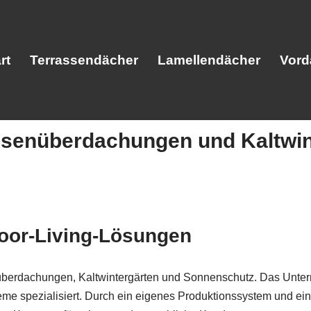
rt
Terrassendächer
Lamellendächer
Vord
ssenüberdachungen und Kaltwin
Start
Terrassendächer
Lamellendäc
door-Living-Lösungen
nüberdachungen, Kaltwintergärten und Sonnenschutz. Das Unter
teme spezialisiert. Durch ein eigenes Produktionssystem und 