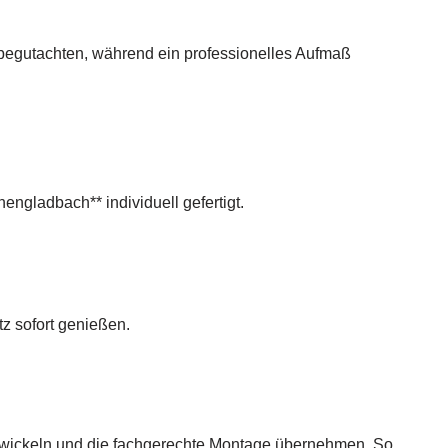
 begutachten, während ein professionelles Aufmaß
engladbach** individuell gefertigt.
z sofort genießen.
 abwickeln und die fachgerechte Montage übernehmen. So