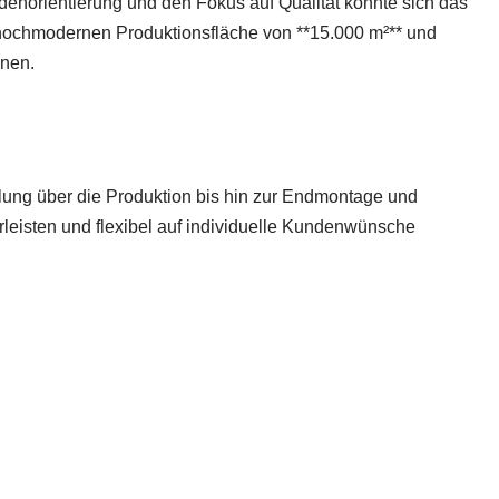
denorientierung und den Fokus auf Qualität konnte sich das
er hochmodernen Produktionsfläche von **15.000 m²** und
hnen.
klung über die Produktion bis hin zur Endmontage und
rleisten und flexibel auf individuelle Kundenwünsche