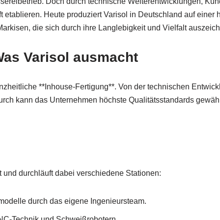
ssereibetrieb. Doch durch technische Weiterentwicklungen, Kun
ft etablieren. Heute produziert Varisol in Deutschland auf ein
rkisen, die sich durch ihre Langlebigkeit und Vielfalt auszeic
Was Varisol ausmacht
anzheitliche **Inhouse-Fertigung**. Von der technischen Entwic
 Dadurch kann das Unternehmen höchste Qualitätsstandards gewäh
gt und durchläuft dabei verschiedene Stationen:
odelle durch das eigene Ingenieursteam.
CNC-Technik und Schweißrobotern.