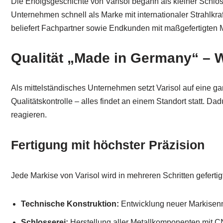
Die Erfolgsgeschichte von Varisol begann als kleiner Schlo
Unternehmen schnell als Marke mit internationaler Strahlkra
beliefert Fachpartner sowie Endkunden mit maßgefertigten Ma
Qualität „Made in Germany“ – 
Als mittelständisches Unternehmen setzt Varisol auf eine g
Qualitätskontrolle – alles findet an einem Standort statt.
reagieren.
Fertigung mit höchster Präzision
Jede Markise von Varisol wird in mehreren Schritten geferti
Technische Konstruktion:
Entwicklung neuer Markisenm
Schlosserei:
Herstellung aller Metallkomponenten mit 