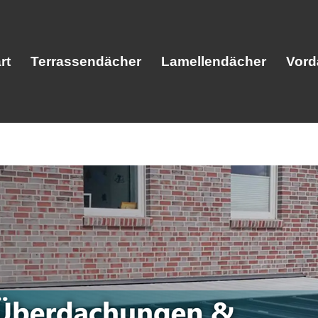
rt
Terrassendächer
Lamellendächer
Vord
Start
Terrassendächer
Lamellendäc