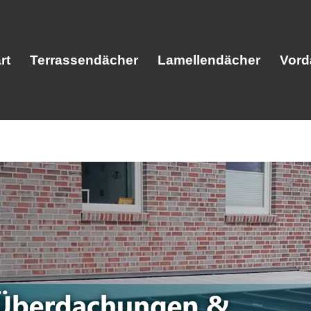
rt
Terrassendächer
Lamellendächer
Vord
Start
Terrassendächer
Lamellendäc