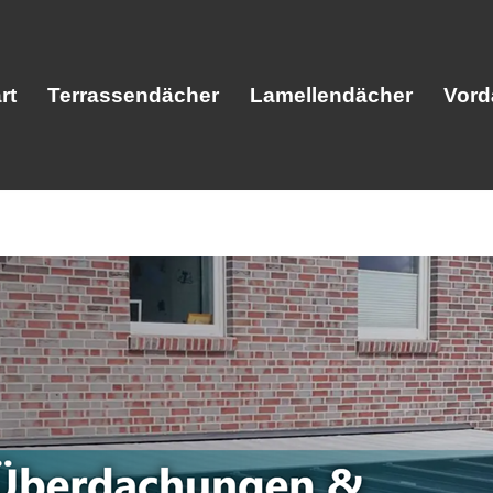
rt
Terrassendächer
Lamellendächer
Vord
Start
Terrassendächer
Lamellendäc