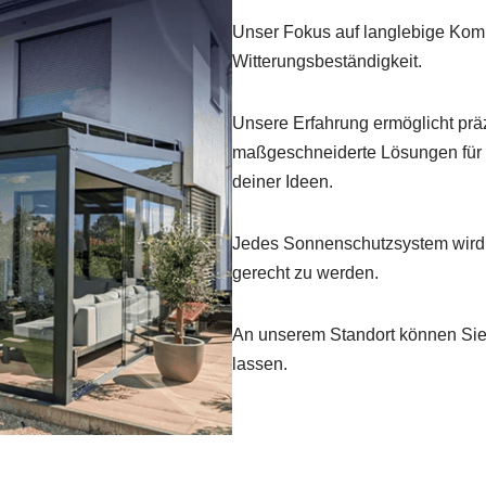
Unser Fokus auf langlebige Komp
Witterungsbeständigkeit.
Unsere Erfahrung ermöglicht pr
maßgeschneiderte Lösungen für I
deiner Ideen.
Jedes Sonnenschutzsystem wird 
gerecht zu werden.
An unserem Standort können Sie 
lassen.