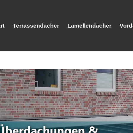
rt
Terrassendächer
Lamellendächer
Vord
Start
Terrassendächer
Lamellendäc