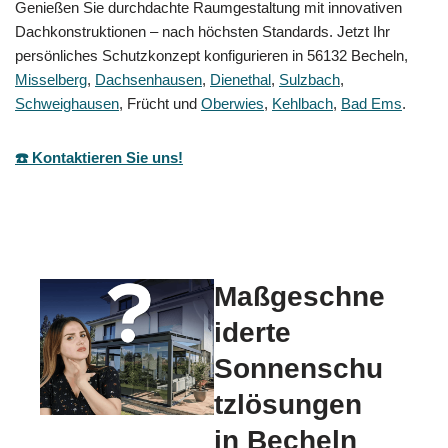
Genießen Sie durchdachte Raumgestaltung mit innovativen
Dachkonstruktionen – nach höchsten Standards. Jetzt Ihr
persönliches Schutzkonzept konfigurieren in 56132 Becheln,
Misselberg
,
Dachsenhausen
,
Dienethal
,
Sulzbach
,
Schweighausen
, Frücht und
Oberwies
,
Kehlbach
,
Bad Ems
.
☎️ Kontaktieren Sie uns!
Maßgeschne
iderte
Sonnenschu
tzlösungen
in Becheln