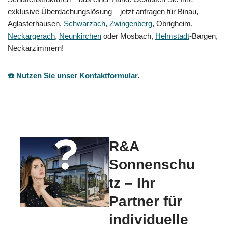
exklusive Überdachungslösung – jetzt anfragen für Binau,
Aglasterhausen,
Schwarzach
,
Zwingenberg
, Obrigheim,
Neckargerach
,
Neunkirchen
oder Mosbach,
Helmstadt
-Bargen,
Neckarzimmern!
☎️ Nutzen Sie unser Kontaktformular.
R&A
Sonnenschu
tz – Ihr
Partner für
individuelle