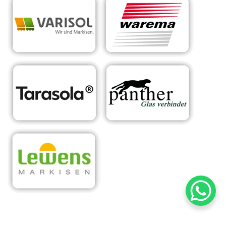
RA
Ihr Experte für
für