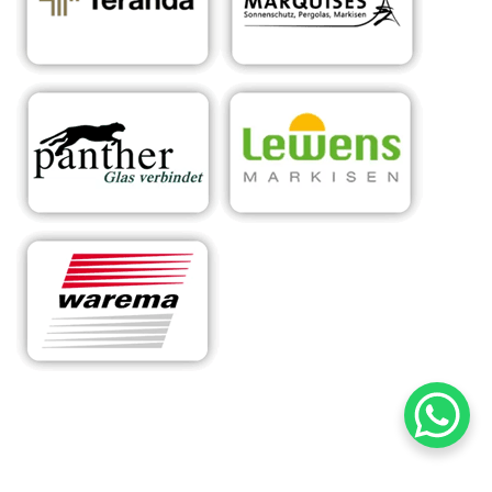
RA
Ihr Experte für
in
Sonnens
maßgeschneiderte
Bür
chutzsyst
Überdachungen &
sta