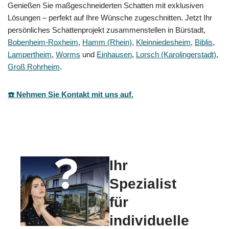
Genießen Sie maßgeschneiderten Schatten mit exklusiven
Lösungen – perfekt auf Ihre Wünsche zugeschnitten. Jetzt Ihr
persönliches Schattenprojekt zusammenstellen in Bürstadt,
Bobenheim-Roxheim
,
Hamm (Rhein)
,
Kleinniedesheim
,
Biblis
,
Lampertheim
,
Worms
und
Einhausen
,
Lorsch (Karolingerstadt)
,
Groß Rohrheim
.
☎️ Nehmen Sie Kontakt mit uns auf.
Ihr
Spezialist
für
individuelle