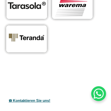
RA
Ihr Experte für
in
Sonnensc
maßgeschneiderte
Cö
hutzsyste
Überdachungen &
lbe
me
Sonnenschutzlösungen
☎️ Kontaktieren Sie uns!