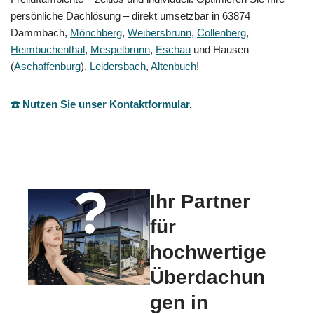
persönliche Dachlösung – direkt umsetzbar in 63874
Dammbach,
Mönchberg
,
Weibersbrunn
,
Collenberg
,
Heimbuchenthal
,
Mespelbrunn
,
Eschau
und Hausen
(
Aschaffenburg
),
Leidersbach
,
Altenbuch
!
☎️ Nutzen Sie unser Kontaktformular.
Ihr Partner
für
hochwertige
Überdachun
gen in