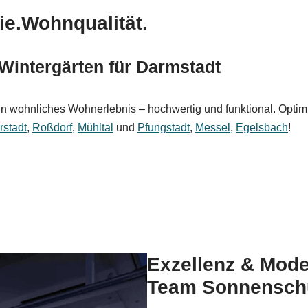
ie.Wohnqualität.
Wintergärten für Darmstadt
wohnliches Wohnerlebnis – hochwertig und funktional. Optimie
rstadt
,
Roßdorf
,
Mühltal
und
Pfungstadt
,
Messel
,
Egelsbach
!
Exzellenz & Mod
Team Sonnensch