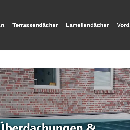
rt
Terrassendächer
Lamellendächer
Vord
Start
Terrassendächer
Lamellendäc