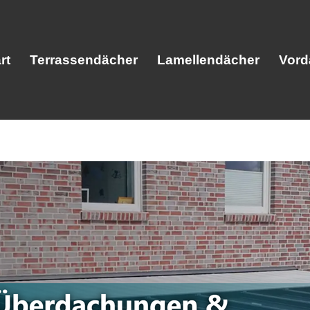
rt
Terrassendächer
Lamellendächer
Vord
Start
Terrassendächer
Lamellendäc