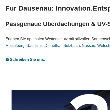
Für Dausenau: Innovation.Ents
Passgenaue Überdachungen & UV-S
Erleben Sie optimalen Wetterschutz mit stilvollen Sonnensch
Misselberg
,
Bad Ems
,
Dienethal
,
Sulzbach
,
Nassau
,
Welsch
☎️ Schreiben Sie uns.