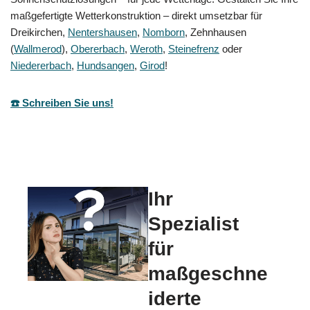
maßgefertigte Wetterkonstruktion – direkt umsetzbar für
Dreikirchen,
Nentershausen
,
Nomborn
, Zehnhausen
(
Wallmerod
),
Obererbach
,
Weroth
,
Steinefrenz
oder
Niedererbach
,
Hundsangen
,
Girod
!
☎️ Schreiben Sie uns!
Ihr
Spezialist
für
maßgeschne
iderte