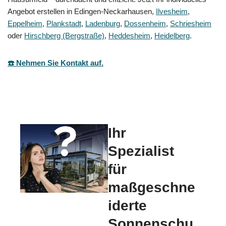
Angebot erstellen in Edingen-Neckarhausen,
Ilvesheim
,
Eppelheim
,
Plankstadt
,
Ladenburg
,
Dossenheim
,
Schriesheim
oder
Hirschberg (Bergstraße)
,
Heddesheim
,
Heidelberg
.
☎️ Nehmen Sie Kontakt auf.
Ihr
Spezialist
für
maßgeschne
iderte
Sonnenschu