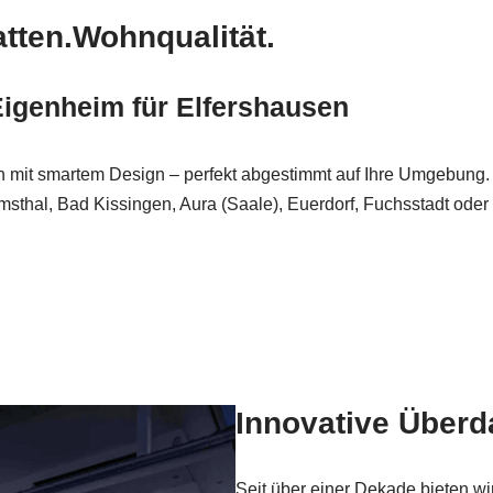
atten.Wohnqualität.
Eigenheim für Elfershausen
 mit smartem Design – perfekt abgestimmt auf Ihre Umgebung.
thal, Bad Kissingen, Aura (Saale), Euerdorf, Fuchsstadt oder
Innovative Über
Seit über einer Dekade bieten w