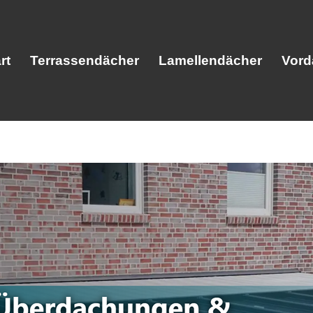
rt
Terrassendächer
Lamellendächer
Vord
Start
Terrassendächer
Lamellendäc