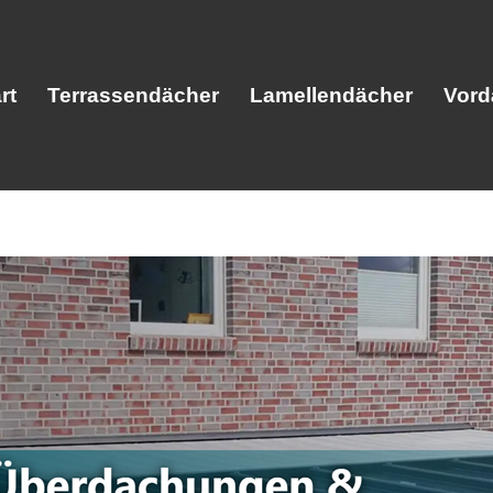
rt
Terrassendächer
Lamellendächer
Vord
Start
Terrassendächer
Lamellendäc