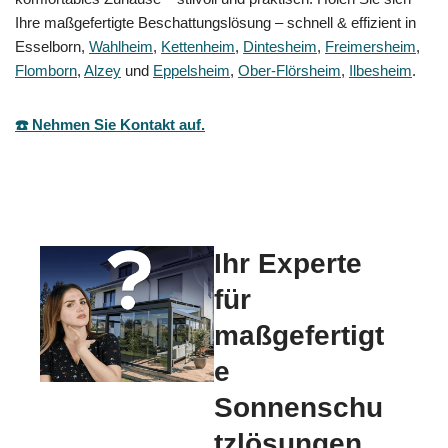
Ihre maßgefertigte Beschattungslösung – schnell & effizient in
Esselborn,
Wahlheim
,
Kettenheim
,
Dintesheim
,
Freimersheim
,
Flomborn
,
Alzey
und
Eppelsheim
,
Ober-Flörsheim
,
Ilbesheim
.
☎️ Nehmen Sie Kontakt auf.
Ihr Experte
für
maßgefertigt
e
Sonnenschu
tzlösungen