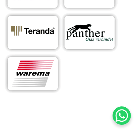
RA
Ihr Experte für
für
Sonnens
maßgeschneiderte
Esse
chutzsys
Überdachungen &
lbor
teme
Sonnenschutzlösungen
n