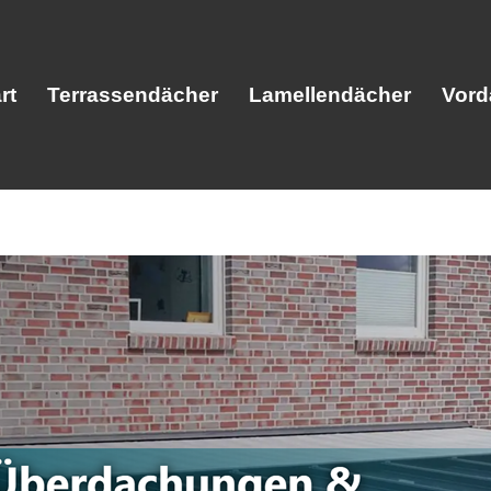
rt
Terrassendächer
Lamellendächer
Vord
Start
Terrassendächer
Lamellendäc