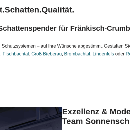
.Schatten.Qualität.
chattenspender für Fränkisch-Crum
 Schutzsystemen – auf Ihre Wünsche abgestimmt. Gestalten Sie
)
,
Fischbachtal
,
Groß Bieberau
,
Brombachtal
,
Lindenfels
oder
R
Exzellenz & Mod
Team Sonnensch