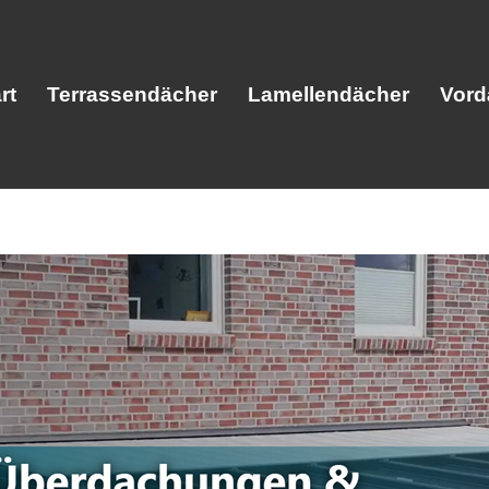
rt
Terrassendächer
Lamellendächer
Vord
Start
Terrassendächer
Lamellendäc