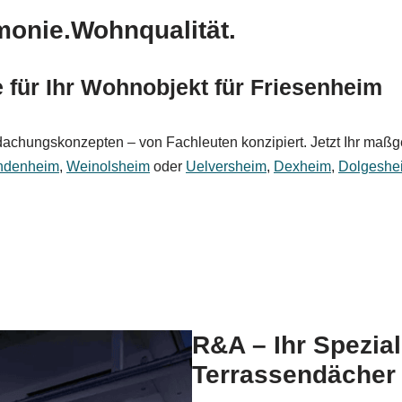
monie.Wohnqualität.
ür Ihr Wohnobjekt für Friesenheim
rdachungskonzepten – von Fachleuten konzipiert. Jetzt Ihr ma
ndenheim
,
Weinolsheim
oder
Uelversheim
,
Dexheim
,
Dolgeshe
R&A – Ihr Spezia
Terrassendächer