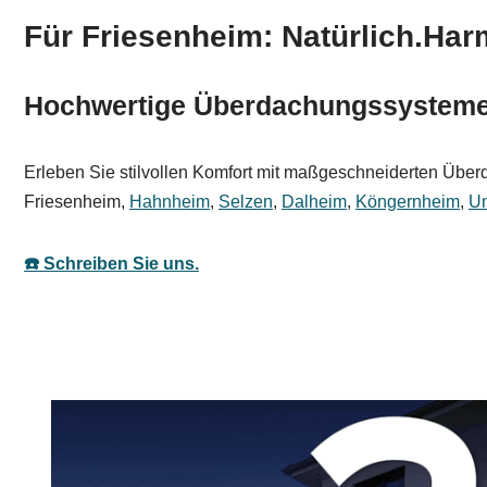
Für Friesenheim: Natürlich.Har
Hochwertige Überdachungssysteme f
Erleben Sie stilvollen Komfort mit maßgeschneiderten Übe
Friesenheim,
Hahnheim
,
Selzen
,
Dalheim
,
Köngernheim
,
U
☎️ Schreiben Sie uns.