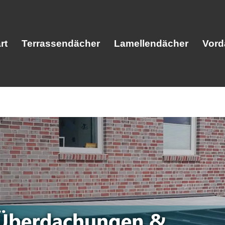
rt
Terrassendächer
Lamellendächer
Vord
Start
Terrassendächer
Lamellendäc