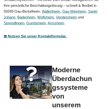
Ihre persönliche Beschattungslösung – schnell & flexibel in
55599 Gau-Bickelheim,
Wallertheim
,
Gau-Weinheim
,
Sankt
Johann
,
Badenheim
,
Wolfsheim
,
Vendersheim
und
Sprendlingen
,
Gumbsheim
,
Armsheim
.
☎️ Nutzen Sie unser Kontaktformular.
Moderne
Überdachun
gssysteme
von
unserem