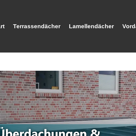
rt
Terrassendächer
Lamellendächer
Vord
Start
Terrassendächer
Lamellendäc