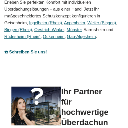
Erleben Sie perfekten Komfort mit individuellen
Überdachungslösungen – aus einer Hand. Jetzt Ihr
maßgeschneidertes Schutzkonzept konfigurieren in
Geisenheim,
Ingelheim (Rhein)
,
Appenheim
,
Weiler (Bingen)
,
Bingen (Rhein)
,
Oestrich-Winkel
,
Münster
-Sarmsheim und
Rüdesheim (Rhein)
,
Ockenheim
,
Gau-Algesheim
.
☎️ Schreiben Sie uns!
Ihr Partner
für
hochwertige
Überdachun