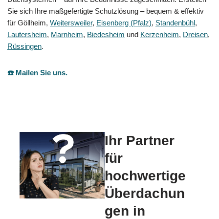
Sie sich Ihre maßgefertigte Schutzlösung – bequem & effektiv
für Göllheim,
Weitersweiler
,
Eisenberg (Pfalz)
,
Standenbühl
,
Lautersheim
,
Marnheim
,
Biedesheim
und
Kerzenheim
,
Dreisen
,
Rüssingen
.
☎️ Mailen Sie uns.
Ihr Partner
für
hochwertige
Überdachun
gen in