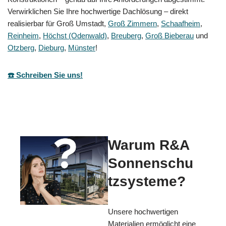
Verwirklichen Sie Ihre hochwertige Dachlösung – direkt
realisierbar für Groß Umstadt,
Groß Zimmern
,
Schaafheim
,
Reinheim
,
Höchst (Odenwald)
,
Breuberg
,
Groß Bieberau
und
Otzberg
,
Dieburg
,
Münster
!
☎️ Schreiben Sie uns!
Warum R&A
Sonnenschu
tzsysteme?
Unsere hochwertigen
Materialien ermöglicht eine