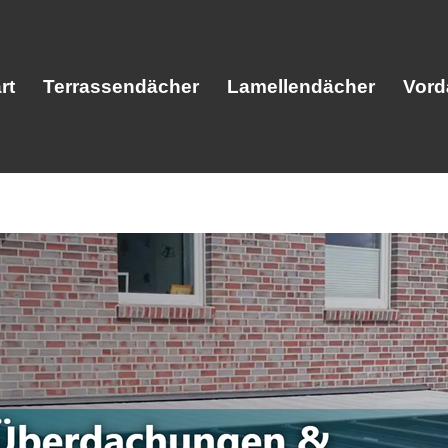
rt
Terrassendächer
Lamellendächer
Vord
Start
Terrassendächer
Lamellendäc