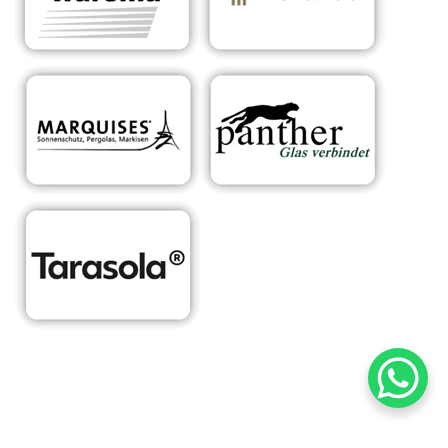
RA
Ihr Experte für
in
Sonnens
maßgeschneiderte
Hart
chutzsyst
Überdachungen &
enfe