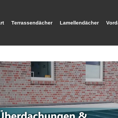
rt
Terrassendächer
Lamellendächer
Vord
Start
Terrassendächer
Lamellendäc