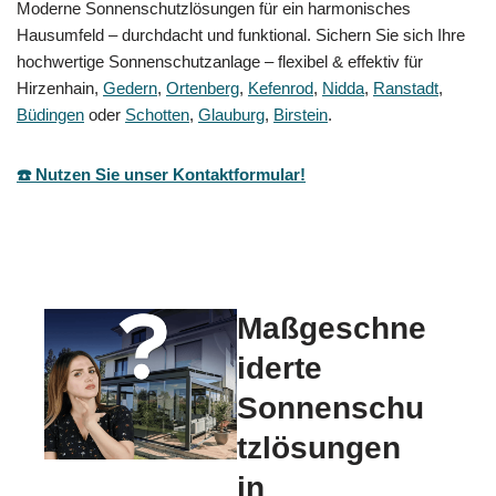
Moderne Sonnenschutzlösungen für ein harmonisches
Hausumfeld – durchdacht und funktional. Sichern Sie sich Ihre
hochwertige Sonnenschutzanlage – flexibel & effektiv für
Hirzenhain,
Gedern
,
Ortenberg
,
Kefenrod
,
Nidda
,
Ranstadt
,
Büdingen
oder
Schotten
,
Glauburg
,
Birstein
.
☎️ Nutzen Sie unser Kontaktformular!
Maßgeschne
iderte
Sonnenschu
tzlösungen
in