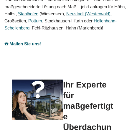
maßgeschneiderte Lösung nach Maß – jetzt anfragen für Höhn,
Halbs,
Stahlhofen
(Wiesensee),
Neustadt (Westerwald)
,
Großseifen,
Pottum
, Stockhausen-Illfurth oder
Hellenhahn-
Schellenberg
, Fehl-Ritzhausen, Hahn (Marienberg)!
☎️ Mailen Sie uns!
Ihr Experte
für
maßgefertigt
e
Überdachun