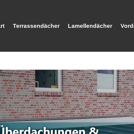
rt
Terrassendächer
Lamellendächer
Vord
Start
Terrassendächer
Lamellendäc