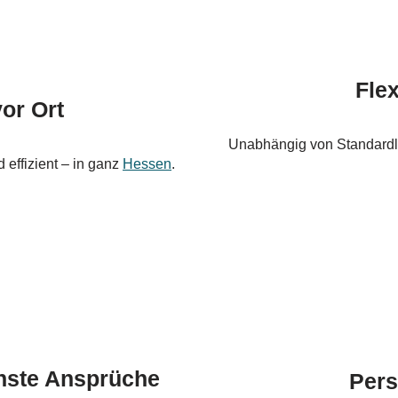
Fle
or Ort
Unabhängig von Standardlö
 effizient – in ganz
Hessen
.
chste Ansprüche
Pers