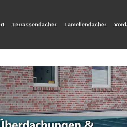
rt
Terrassendächer
Lamellendächer
Vord
Start
Terrassendächer
Lamellendäc