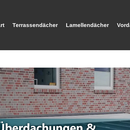
rt
Terrassendächer
Lamellendächer
Vord
Start
Terrassendächer
Lamellendäc