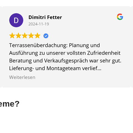
teme?