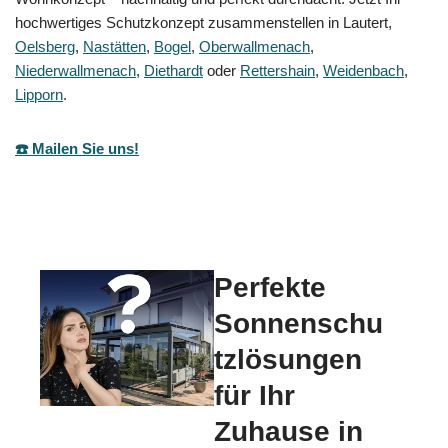
hochwertiges Schutzkonzept zusammenstellen in Lautert,
Oelsberg
,
Nastätten
,
Bogel
,
Oberwallmenach
,
Niederwallmenach
,
Diethardt
oder
Rettershain
,
Weidenbach
,
Lipporn
.
☎️ Mailen Sie uns!
Perfekte
Sonnenschu
tzlösungen
für Ihr
Zuhause in