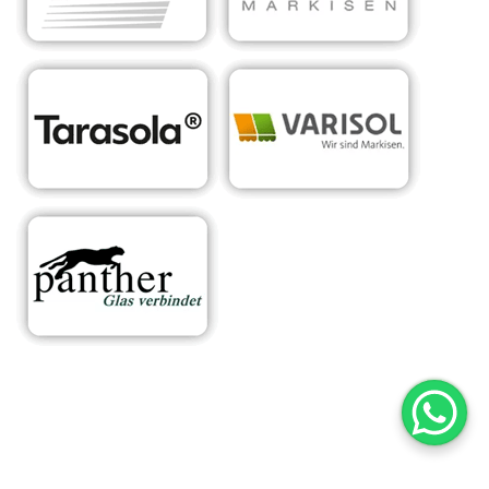
RA
Ihr Experte für
in
Sonnens
maßgeschneiderte
Mai
chutzsyst
Überdachungen &
sbo
eme
Sonnenschutzlösungen
rn