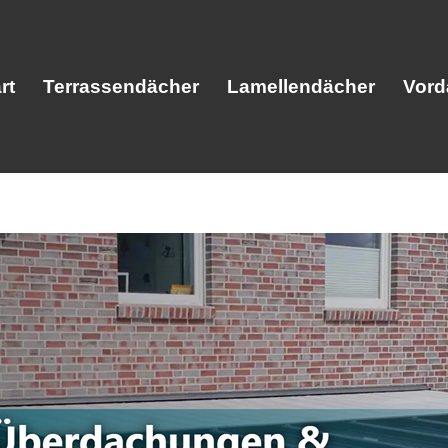
rt
Terrassendächer
Lamellendächer
Vord
Start
Terrassendächer
Lamellendäc