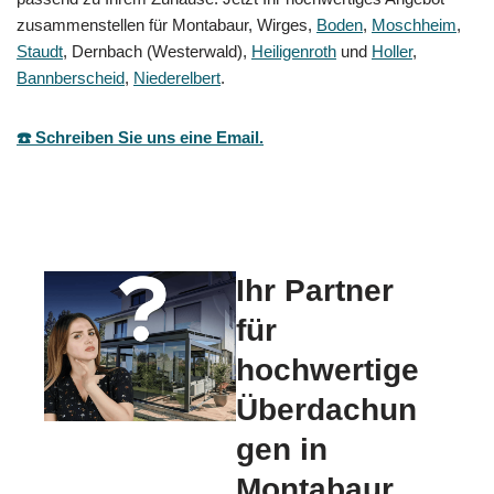
zusammenstellen für Montabaur, Wirges,
Boden
,
Moschheim
,
Staudt
, Dernbach (Westerwald),
Heiligenroth
und
Holler
,
Bannberscheid
,
Niederelbert
.
☎️ Schreiben Sie uns eine Email.
Ihr Partner
für
hochwertige
Überdachun
gen in
Montabaur