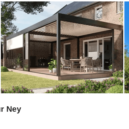
ür Ney