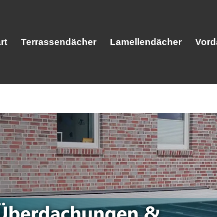
rt
Terrassendächer
Lamellendächer
Vord
Start
Terrassendächer
Lamellendäc