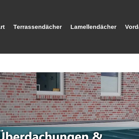
rt
Terrassendächer
Lamellendächer
Vord
Start
Terrassendächer
Lamellendäc