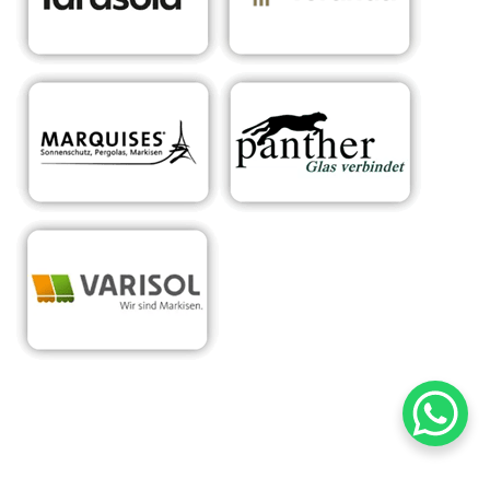
RA
Ihr Experte für
für
Sonnens
maßgeschneiderte
Nie
chutzsyst
Überdachungen &
dert