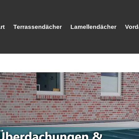
rt
Terrassendächer
Lamellendächer
Vord
Start
Terrassendächer
Lamellendäc