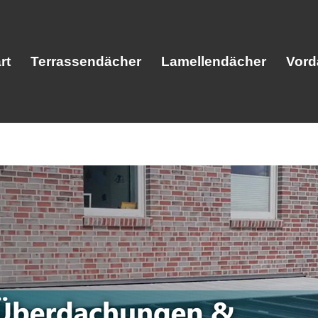
rt
Terrassendächer
Lamellendächer
Vord
Start
Terrassendächer
Lamellendäc