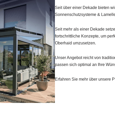
Seit über einer Dekade bieten 
Sonnenschutzsysteme & Lamelle
Seit mehr als einer Dekade setze
fortschrittliche Konzepte, um pe
Oberhaid umzusetzen.
Unser Angebot reicht von traditi
passen sich optimal an Ihre Wün
Erfahren Sie mehr über unsere Pr