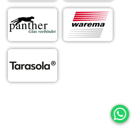
RA
Ihr Experte für
für
Sonnens
maßgeschneiderte
Ober
chutzsys
Überdachungen &
neise
teme
Sonnenschutzlösungen
n