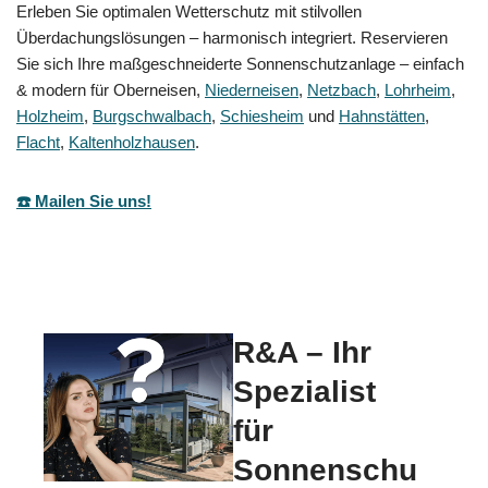
Erleben Sie optimalen Wetterschutz mit stilvollen
Überdachungslösungen – harmonisch integriert. Reservieren
Sie sich Ihre maßgeschneiderte Sonnenschutzanlage – einfach
& modern für Oberneisen,
Niederneisen
,
Netzbach
,
Lohrheim
,
Holzheim
,
Burgschwalbach
,
Schiesheim
und
Hahnstätten
,
Flacht
,
Kaltenholzhausen
.
☎️ Mailen Sie uns!
R&A – Ihr
Spezialist
für
Sonnenschu