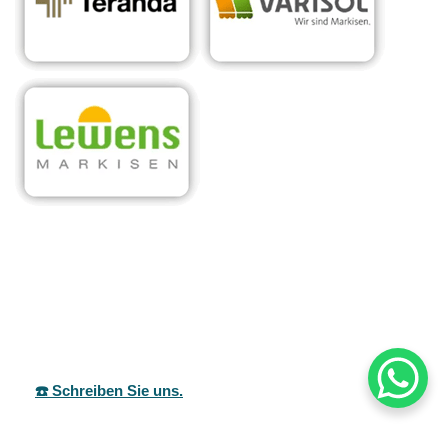
RA
Ihr Experte für
in
Sonnens
maßgeschneiderte
Ode
chutzsyst
Überdachungen &
nba
eme
Sonnenschutzlösungen
ch
☎️ Schreiben Sie uns.