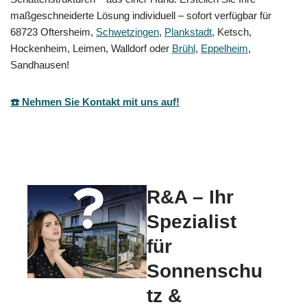
maßgeschneiderte Lösung individuell – sofort verfügbar für
68723 Oftersheim,
Schwetzingen
,
Plankstadt
, Ketsch,
Hockenheim, Leimen, Walldorf oder
Brühl
,
Eppelheim
,
Sandhausen!
☎️ Nehmen Sie Kontakt mit uns auf!
R&A – Ihr
Spezialist
für
Sonnenschu
tz &