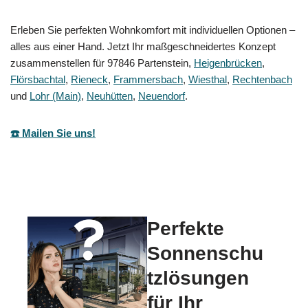
Erleben Sie perfekten Wohnkomfort mit individuellen Optionen –
alles aus einer Hand. Jetzt Ihr maßgeschneidertes Konzept
zusammenstellen für 97846 Partenstein,
Heigenbrücken
,
Flörsbachtal
,
Rieneck
,
Frammersbach
,
Wiesthal
,
Rechtenbach
und
Lohr (Main)
,
Neuhütten
,
Neuendorf
.
☎️ Mailen Sie uns!
Perfekte
Sonnenschu
tzlösungen
für Ihr