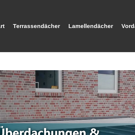
rt
Terrassendächer
Lamellendächer
Vord
Start
Terrassendächer
Lamellendäc