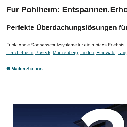
Für Pohlheim: Entspannen.Erho
Perfekte Überdachungslösungen für
Funktionale Sonnenschutzsysteme für ein ruhiges Erlebnis im
Heuchelheim
,
Buseck
,
Münzenberg
,
Linden
,
Fernwald
,
Lan
☎️ Mailen Sie uns.