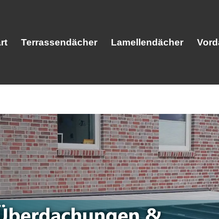
rt
Terrassendächer
Lamellendächer
Vord
Start
Terrassendächer
Lamellendäc